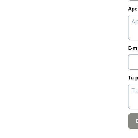
Ape
E-m
Tu 