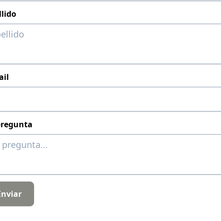
llido
ail
pregunta
Enviar